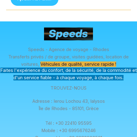
de
Fast
Transfer
Speeds - Agence de voyage - Rhodes
Transferts privés / de groupe, visites guidées, location de
voitures,
Véhicules de qualité, service rapide !
Faites l'expérience du confort, de la sécurité, de la commodité et
d'un service fiable - à chaque voyage, à chaque fois.
TROUVEZ-NOUS
Adresse : Ierou Lochou 43, Ialysos
Île de Rhodes - 85101, Grèce
Tél : +30 22410 95595
Mobile : +30 6995676246